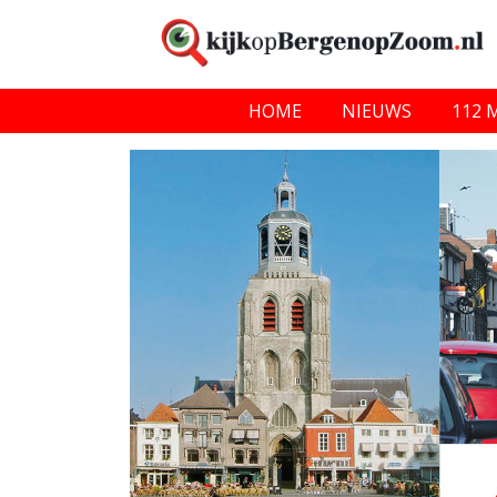
HOME
NIEUWS
112 