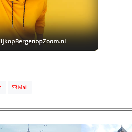
KijkopBergenopZoom.nl
n
Mail