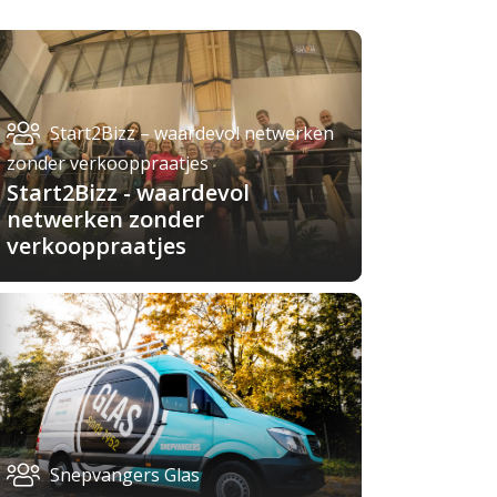
Start2Bizz – waardevol netwerken
zonder verkooppraatjes
Start2Bizz - waardevol
netwerken zonder
verkooppraatjes
Snepvangers Glas