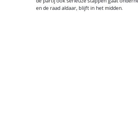
de partij ook serieuze stappen gaat ondern
en de raad aldaar, blijft in het midden.