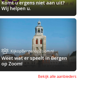
Komt u ergens niet aan uit?
Wij helpen u.
KijkopBergenopZoom.nl
Weet wat er speelt in Bergen
op Zoom!
Bekijk alle aanbieders