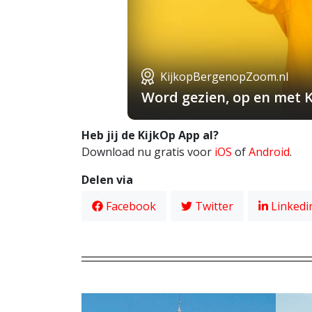
KijkopBergenopZoom.nl
Word gezien, op en met 
Heb jij de KijkOp App al?
Download nu gratis voor
iOS
of
Android
.
Delen via
Facebook
Twitter
Linkedi