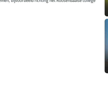
emen, bijvoorbeeld richting het Roosendaalse college