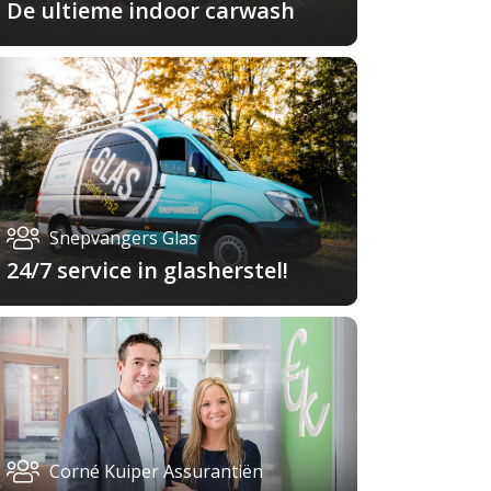
De ultieme indoor carwash
Snepvangers Glas
24/7 service in glasherstel!
Corné Kuiper Assurantiën