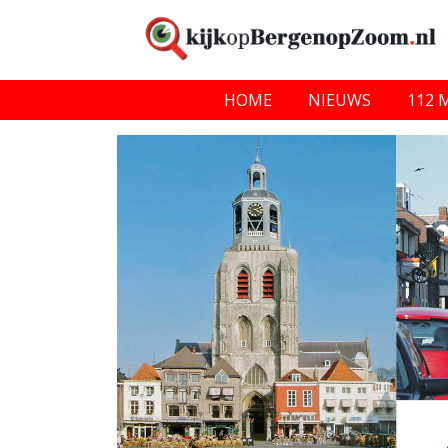
HOME
NIEUWS
112 