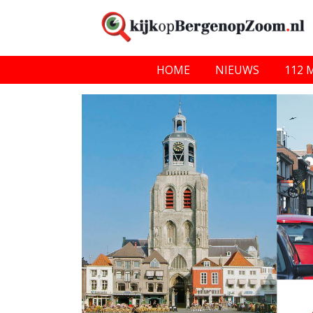
HOME
NIEUWS
112 