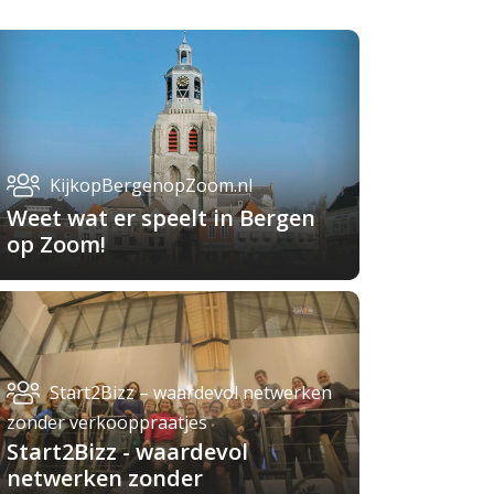
KijkopBergenopZoom.nl
Weet wat er speelt in Bergen
op Zoom!
Start2Bizz – waardevol netwerken
zonder verkooppraatjes
Start2Bizz - waardevol
netwerken zonder