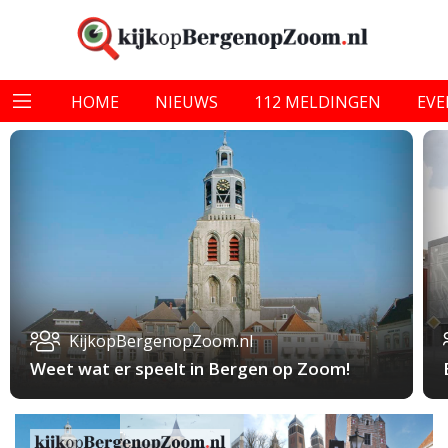
HOME
NIEUWS
112 MELDINGEN
EV
KijkopBergenopZoom.nl
Weet wat er speelt in Bergen op Zoom!