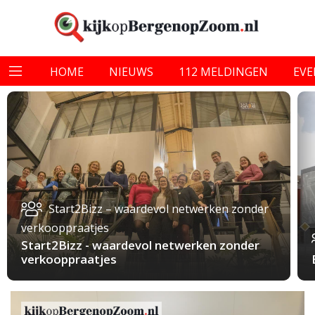
HOME
NIEUWS
112 MELDINGEN
EV
Start2Bizz – waardevol netwerken zonder
verkooppraatjes
Start2Bizz - waardevol netwerken zonder
verkooppraatjes