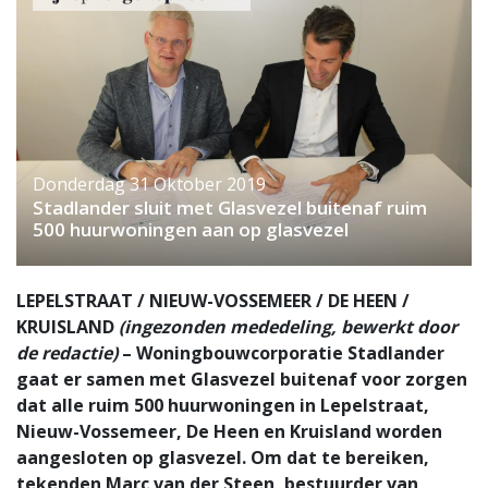
Donderdag 31 Oktober 2019
Stadlander sluit met Glasvezel buitenaf ruim
500 huurwoningen aan op glasvezel
LEPELSTRAAT / NIEUW-VOSSEMEER / DE HEEN /
KRUISLAND
(ingezonden mededeling, bewerkt door
de redactie)
– Woningbouwcorporatie Stadlander
gaat er samen met Glasvezel buitenaf voor zorgen
dat alle ruim 500 huurwoningen in Lepelstraat,
Nieuw-Vossemeer, De Heen en Kruisland worden
aangesloten op glasvezel. Om dat te bereiken,
tekenden Marc van der Steen, bestuurder van