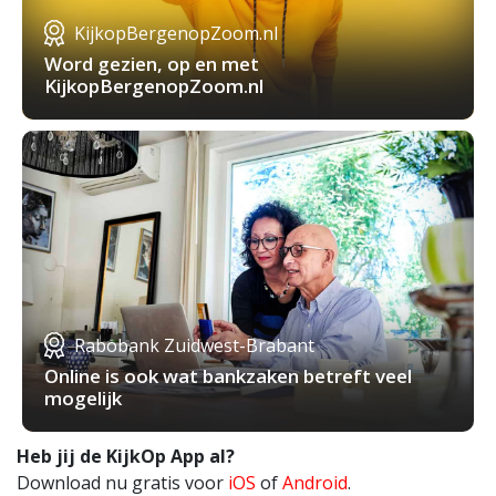
KijkopBergenopZoom.nl
Word gezien, op en met
KijkopBergenopZoom.nl
Rabobank Zuidwest-Brabant
Online is ook wat bankzaken betreft veel
mogelijk
Heb jij de KijkOp App al?
Download nu gratis voor
iOS
of
Android
.