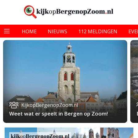
HOME
NIEUWS
112 MELDINGEN
EV
KijkopBergenopZoom.nl
Weet wat er speelt in Bergen op Zoom!