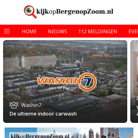
HOME
NIEUWS
112 MELDINGEN
EV
Washin7
De ultieme indoor carwash