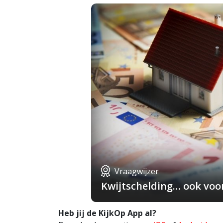
Vraagwijzer
Kwijtschelding… ook voo
Heb jij de KijkOp App al?