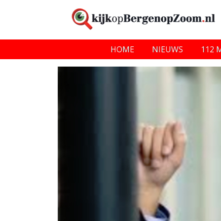
HOME
NIEUWS
112 