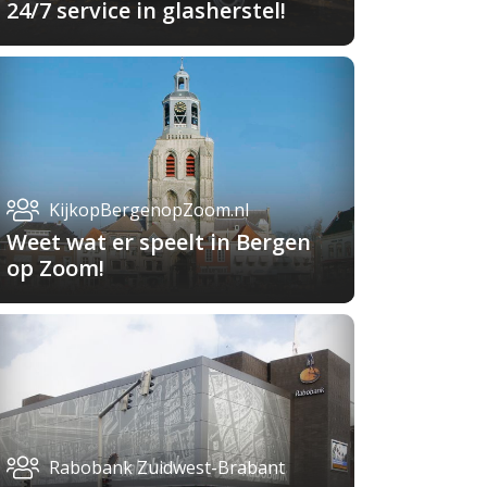
24/7 service in glasherstel!
KijkopBergenopZoom.nl
Weet wat er speelt in Bergen
op Zoom!
Rabobank Zuidwest-Brabant