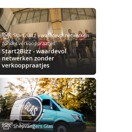
Start2Bizz – waardevol netwerken
zonder verkooppraatjes
Start2Bizz - waardevol
netwerken zonder
verkooppraatjes
Snepvangers Glas