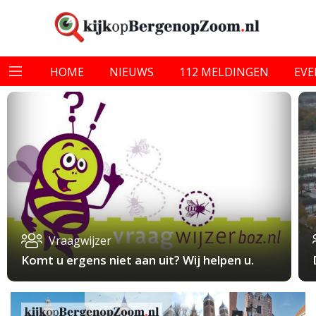
HOME
NIEUWS
112 MELDINGEN
EV
Vraagwijzer
Komt u ergens niet aan uit? Wij helpen u.