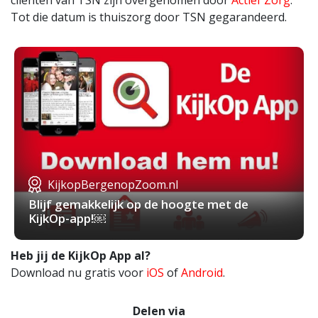
cliënten van TSN zijn overgenomen door
Actief Zorg
.
Tot die datum is thuiszorg door TSN gegarandeerd.
KijkopBergenopZoom.nl
Blijf gemakkelijk op de hoogte met de
KijkOp-app!￼
Heb jij de KijkOp App al?
Download nu gratis voor
iOS
of
Android
.
Delen via