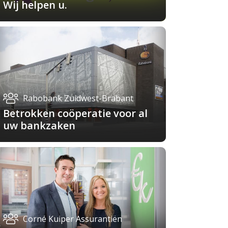
Wij helpen u.
Rabobank Zuidwest-Brabant
Betrokken coöperatie voor al
uw bankzaken
Corné Kuiper Assurantiën