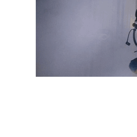
Donderdag 9 Januari 2020
GBWP vraagt col
brandveiligheid B