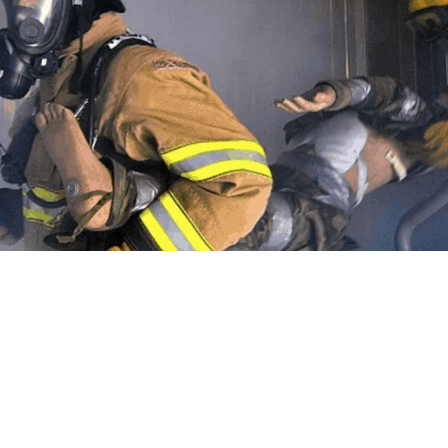
lege om
ergse galerijflats te