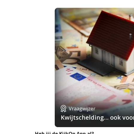
Vraagwijzer
Kwijtschelding… ook voo
Heb jij de KijkOp App al?