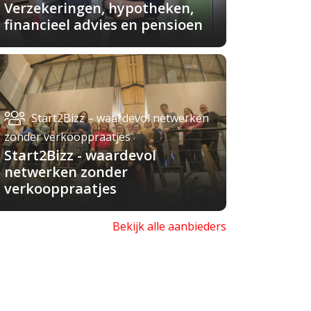
Verzekeringen, hypotheken,
financieel advies en pensioen
Start2Bizz – waardevol netwerken
zonder verkooppraatjes
Start2Bizz - waardevol
netwerken zonder
verkooppraatjes
Bekijk alle aanbieders