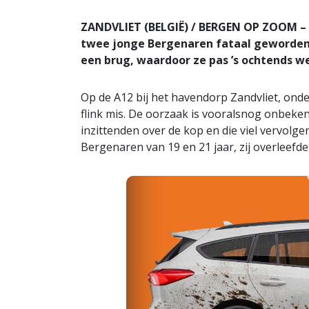
ZANDVLIET (BELGIË) / BERGEN OP ZOOM – E
twee jonge Bergenaren fataal geworden.
een brug, waardoor ze pas ’s ochtends w
Op de A12 bij het havendorp Zandvliet, on
flink mis. De oorzaak is vooralsnog onbek
inzittenden over de kop en die viel vervolg
Bergenaren van 19 en 21 jaar, zij overleefde