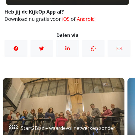
Heb jij de KijkOp App al?
Download nu gratis voor
iOS
of
Android
.
Delen via
Start2Bizz – waardevol netwerken zonder