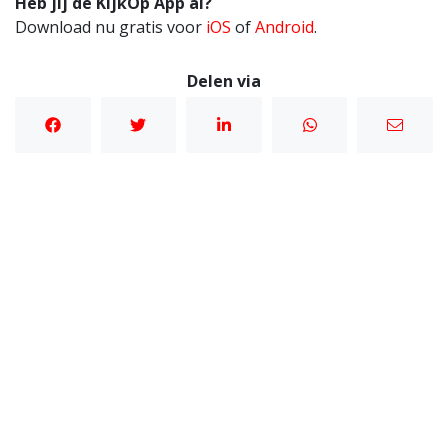
Heb jij de KijkOp App al?
Download nu gratis voor
iOS
of
Android
.
Delen via