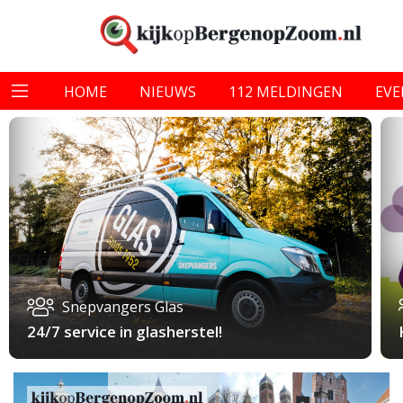
HOME
NIEUWS
112 MELDINGEN
EV
Snepvangers Glas
24/7 service in glasherstel!