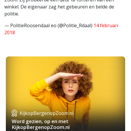
winkel. De eigenaar zag het gebeuren en belde de
politie.
— PolitieRoosendaal eo (@Politie_Rdaal)
14 februari
2018
KijkopBergenopZoom.nl
Word gezien, op en met
KijkopBergenopZoom.nl