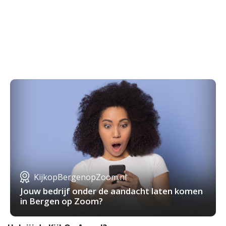
KijkopBergenopZoom.nl
Jouw bedrijf onder de aandacht laten komen
in Bergen op Zoom?