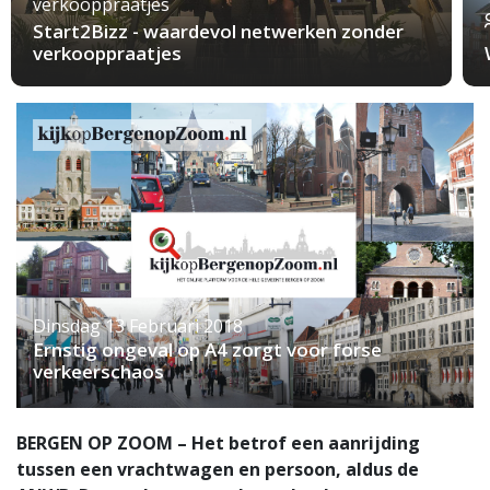
verkooppraatjes
Start2Bizz - waardevol netwerken zonder
verkooppraatjes
Dinsdag 13 Februari 2018
Ernstig ongeval op A4 zorgt voor forse
verkeerschaos
BERGEN OP ZOOM – Het betrof een aanrijding
tussen een vrachtwagen en persoon, aldus de