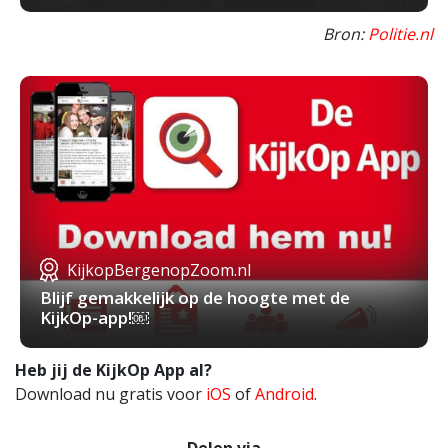
Bron:
Politie.nl
KijkopBergenopZoom.nl
Blijf gemakkelijk op de hoogte met de
KijkOp-app!￼
Heb jij de KijkOp App al?
Download nu gratis voor
iOS
of
Android
.