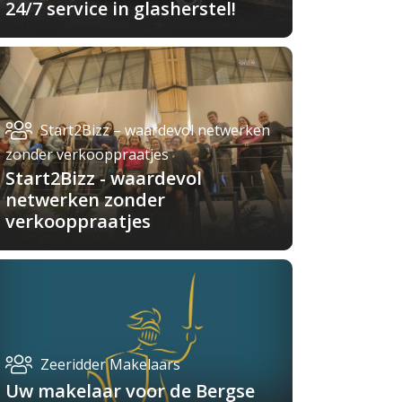
24/7 service in glasherstel!
Start2Bizz – waardevol netwerken
zonder verkooppraatjes
Start2Bizz - waardevol
netwerken zonder
verkooppraatjes
Zeeridder Makelaars
Uw makelaar voor de Bergse