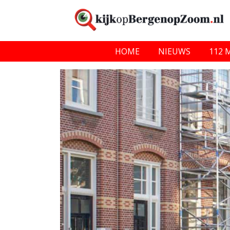
HOME
NIEUWS
112 