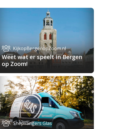
KijkopBergenopZoom.nl
Weet wat er speelt in Bergen
op Zoom!
Snepvangers Glas