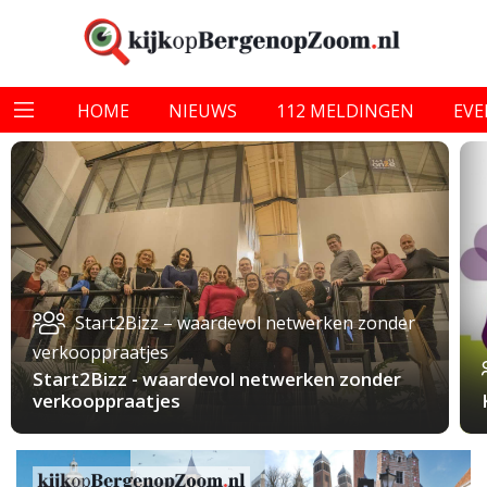
HOME
NIEUWS
112 MELDINGEN
EV
Start2Bizz – waardevol netwerken zonder
verkooppraatjes
Start2Bizz - waardevol netwerken zonder
verkooppraatjes