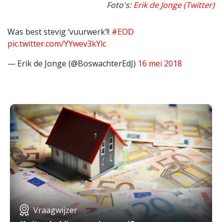
Foto's:
Erik de Jonge (Twitter)
Was best stevig ‘vuurwerk’!!
#EOD
pic.twitter.com/YYwev3kYlc
— Erik de Jonge (@BoswachterEdJ)
16 mei 2018
Vraagwijzer