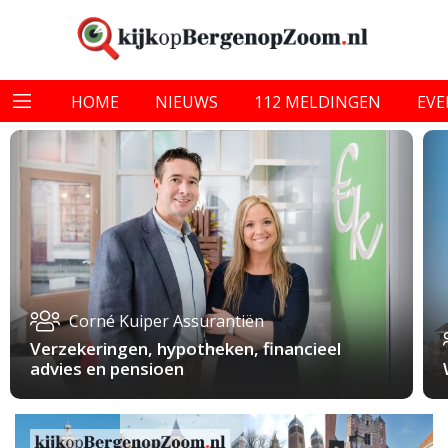
HOME
NIEUWS
112 MELDINGEN
EV
Corné Kuiper Assurantiën
Verzekeringen, hypotheken, financieel
advies en pensioen