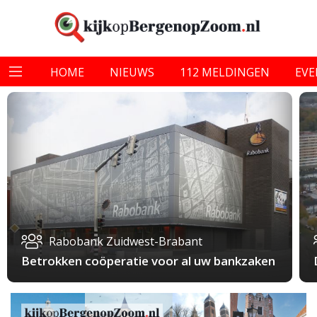
HOME
NIEUWS
112 MELDINGEN
EV
Rabobank Zuidwest-Brabant
Betrokken coöperatie voor al uw bankzaken