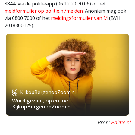
8844, via de politieapp (06 12 20 70 06) of het
meldformulier op politie.nl/melden
. Anoniem mag ook,
via 0800 7000 of het
meldingsformulier van M
(BVH
2018300125).
KijkopBergenopZoom.nl
Word gezien, op en met
KijkopBergenopZoom.nl
Bron:
Politie.nl