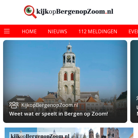
HOME
NIEUWS
112 MELDINGEN
EV
KijkopBergenopZoom.nl
Weet wat er speelt in Bergen op Zoom!