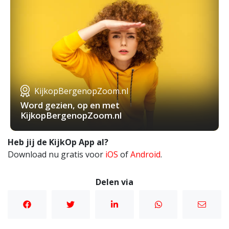
KijkopBergenopZoom.nl
Word gezien, op en met
KijkopBergenopZoom.nl
Heb jij de KijkOp App al?
Download nu gratis voor
iOS
of
Android
.
Delen via