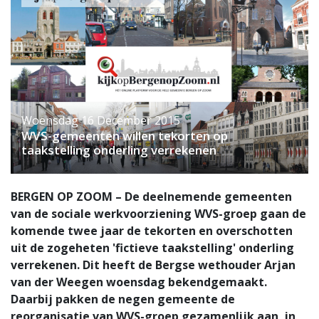
Woensdag 16 December 2015
WVS-gemeenten willen tekorten op
taakstelling onderling verrekenen
BERGEN OP ZOOM – De deelnemende gemeenten
van de sociale werkvoorziening WVS-groep gaan de
komende twee jaar de tekorten en overschotten
uit de zogeheten 'fictieve taakstelling' onderling
verrekenen. Dit heeft de Bergse wethouder Arjan
van der Weegen woensdag bekendgemaakt.
Daarbij pakken de negen gemeente de
reorganisatie van WVS-groep gezamenlijk aan, in