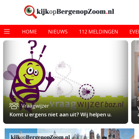
HOME
NIEUWS
112 MELDINGEN
EV
Vraagwijzer
Komt u ergens niet aan uit? Wij helpen u.