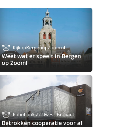
KijkopBergenopZoom.nl
Weet wat er speelt in Bergen
op Zoom!
Rabobank Zuidwest-Brabant
Betrokken coöperatie voor al