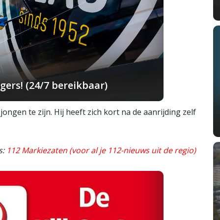
ers! (24/7 bereikbaar)
ongen te zijn. Hij heeft zich kort na de aanrijding zelf
s:
112 Markiezaten (voor al je 112-nieuws uit de regio)