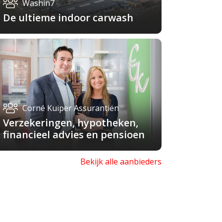
Washin7
De ultieme indoor carwash
Corné Kuiper Assurantiën
Verzekeringen, hypotheken,
financieel advies en pensioen
Bekijk alle aanbieders