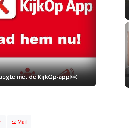
 hoogte met de KijkOp-app!￼
n
Mail