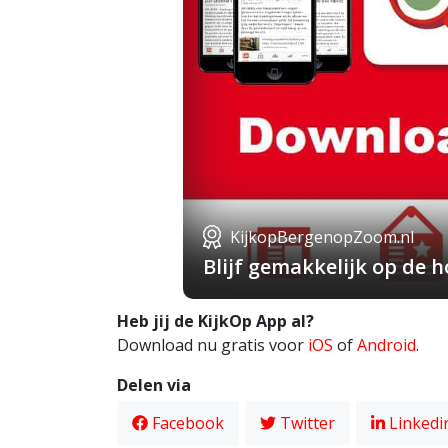
KijkopBergenopZoom.nl
Blijf gemakkelijk op de
Heb jij de KijkOp App al?
Download nu gratis voor
iOS
of
Android
.
Delen via
Facebook
Twitter
Linkedi