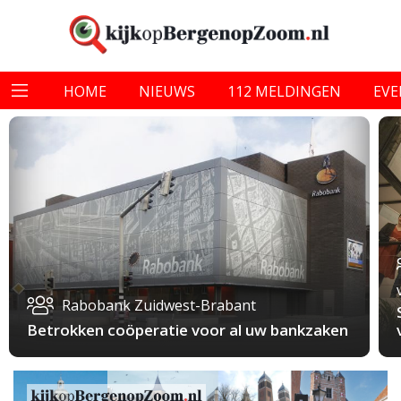
HOME
NIEUWS
112 MELDINGEN
EV
Rabobank Zuidwest-Brabant
Betrokken coöperatie voor al uw bankzaken