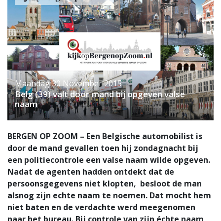
Maandag 30 November 2015
Belg (39) valt door mand bij opgeven valse
naam
BERGEN OP ZOOM – Een Belgische automobilist is
door de mand gevallen toen hij zondagnacht bij
een politiecontrole een valse naam wilde opgeven.
Nadat de agenten hadden ontdekt dat de
persoonsgegevens niet klopten, besloot de man
alsnog zijn echte naam te noemen. Dat mocht hem
niet baten en de verdachte werd meegenomen
naar het bureau. Bij controle van zijn échte naam