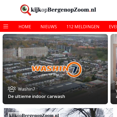
HOME
NIEUWS
112 MELDINGEN
EV
Washin7
De ultieme indoor carwash