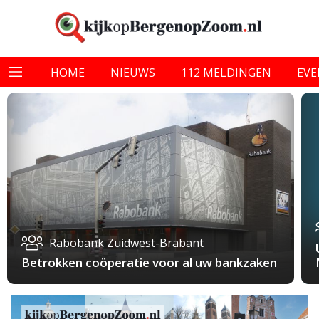
HOME
NIEUWS
112 MELDINGEN
EV
Rabobank Zuidwest-Brabant
Betrokken coöperatie voor al uw bankzaken