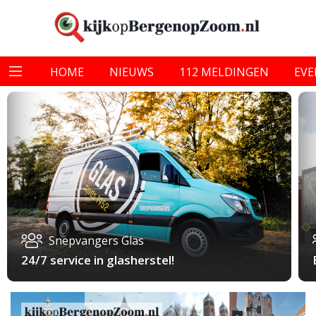
HOME
NIEUWS
112 MELDINGEN
EV
Snepvangers Glas
24/7 service in glasherstel!