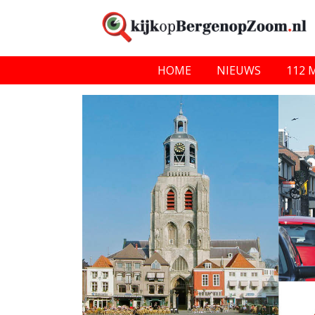
HOME
NIEUWS
112 