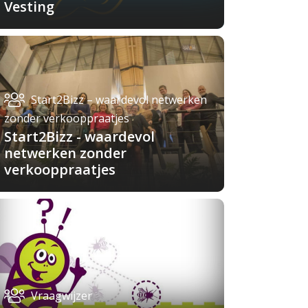
Vesting
Start2Bizz – waardevol netwerken
zonder verkooppraatjes
Start2Bizz - waardevol
netwerken zonder
verkooppraatjes
Vraagwijzer