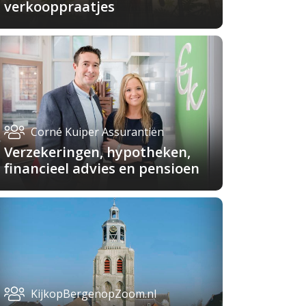
verkooppraatjes
Corné Kuiper Assurantiën
Verzekeringen, hypotheken,
financieel advies en pensioen
KijkopBergenopZoom.nl