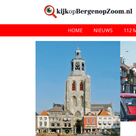
HOME
NIEUWS
112 