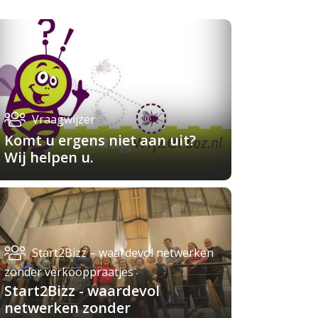
Vraagwijzer
Komt u ergens niet aan uit?
Wij helpen u.
Start2Bizz – waardevol netwerken
zonder verkooppraatjes
Start2Bizz - waardevol
netwerken zonder