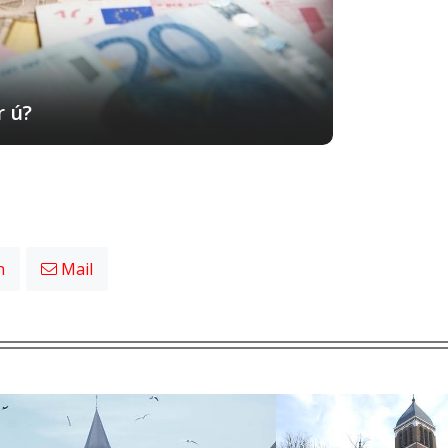
r ú?
n
Mail