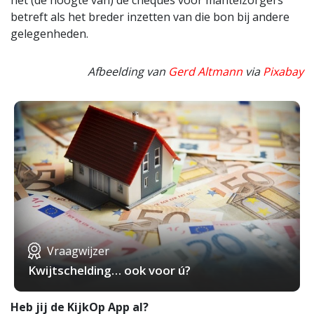
het (de hoogte van) de cheques voor mantelzorgers
betreft als het breder inzetten van die bon bij andere
gelegenheden.
Afbeelding van
Gerd Altmann
via
Pixabay
Vraagwijzer
Kwijtschelding… ook voor ú?
Heb jij de KijkOp App al?