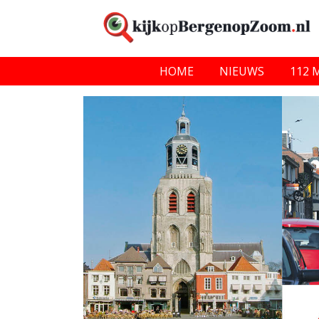
HOME
NIEUWS
112 