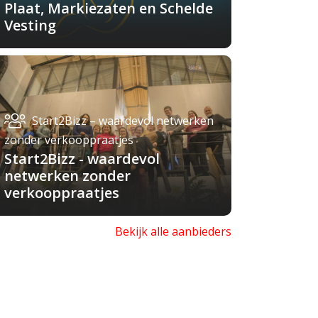
Plaat, Markiezaten en Schelde
Vesting
Start2Bizz – waardevol netwerken
zonder verkooppraatjes
Start2Bizz - waardevol
netwerken zonder
verkooppraatjes
Bekijk alle aanbieders