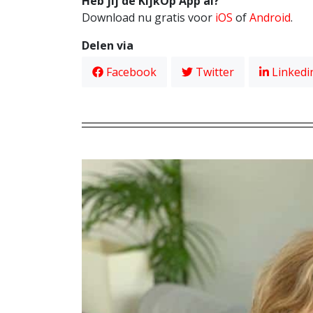
Heb jij de KijkOp App al?
Download nu gratis voor
iOS
of
Android
.
Delen via
Facebook
Twitter
Linkedi