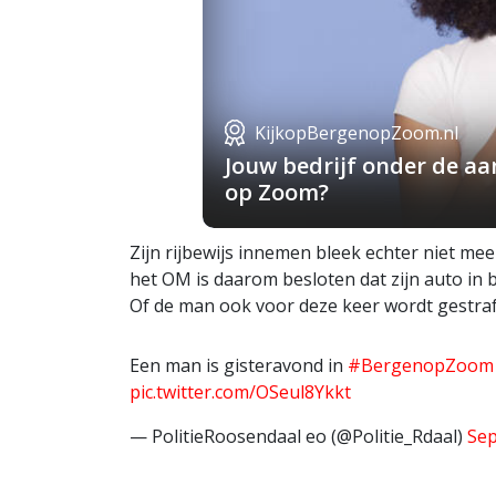
KijkopBergenopZoom.nl
Jouw bedrijf onder de a
op Zoom?
Zijn rijbewijs innemen bleek echter niet mee
het OM is daarom besloten dat zijn auto i
Of de man ook voor deze keer wordt gestraft 
Een man is gisteravond in
#BergenopZoom
pic.twitter.com/OSeul8Ykkt
— PolitieRoosendaal eo (@Politie_Rdaal)
Sep