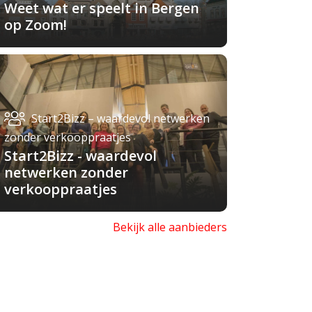
Weet wat er speelt in Bergen
op Zoom!
Start2Bizz – waardevol netwerken
zonder verkooppraatjes
Start2Bizz - waardevol
netwerken zonder
verkooppraatjes
Bekijk alle aanbieders