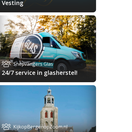
Vesting
Snepvangers Glas
24/7 service in glasherstel!
KijkopBergenopZoom.nl