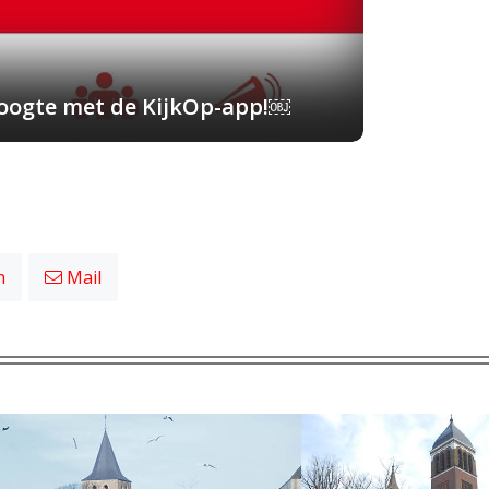
 hoogte met de KijkOp-app!￼
n
Mail