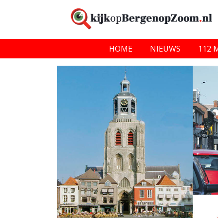
HOME
NIEUWS
112 