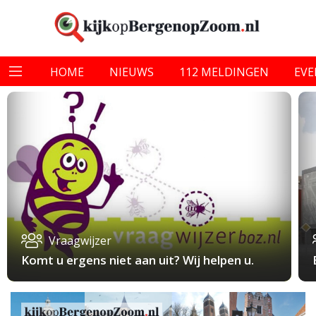
HOME
NIEUWS
112 MELDINGEN
EV
Vraagwijzer
Komt u ergens niet aan uit? Wij helpen u.