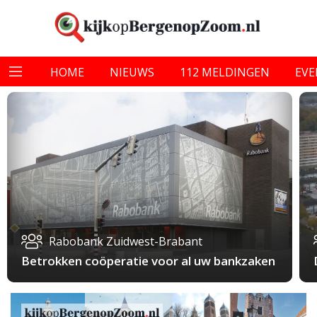
HOME
NIEUWS
112 MELDINGEN
EV
Rabobank Zuidwest-Brabant
Betrokken coöperatie voor al uw bankzaken