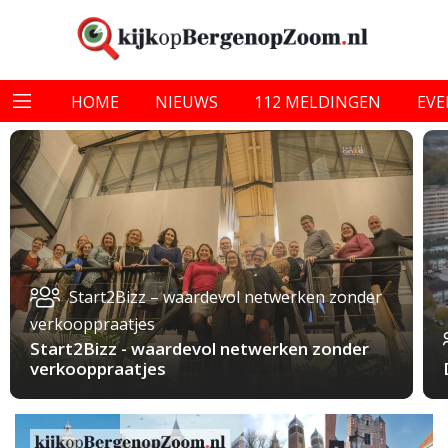
HOME
NIEUWS
112 MELDINGEN
EV
Start2Bizz – waardevol netwerken zonder
verkooppraatjes
Start2Bizz - waardevol netwerken zonder
verkooppraatjes