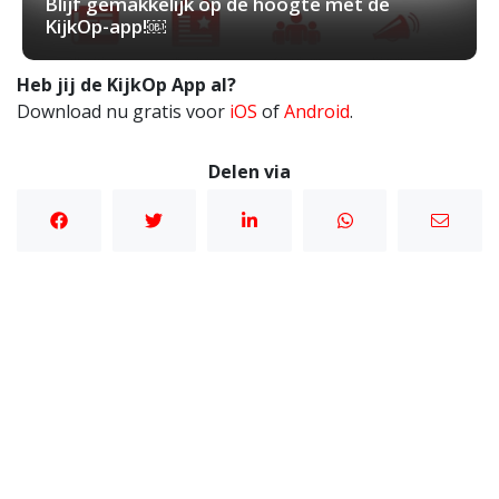
Blijf gemakkelijk op de hoogte met de
KijkOp-app!￼
Heb jij de KijkOp App al?
Download nu gratis voor
iOS
of
Android
.
Delen via