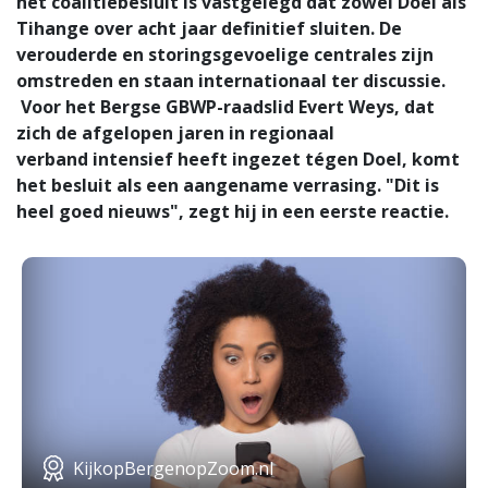
het coalitiebesluit is vastgelegd dat zowel Doel als
Tihange over acht jaar definitief sluiten. De
verouderde en storingsgevoelige centrales zijn
omstreden en staan internationaal ter discussie.
Voor het Bergse GBWP-raadslid Evert Weys, dat
zich de afgelopen jaren in regionaal
verband intensief heeft ingezet tégen Doel, komt
het besluit als een aangename verrasing. "Dit is
heel goed nieuws", zegt hij in een eerste reactie.
KijkopBergenopZoom.nl