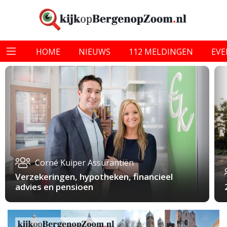
HOME
NIEUWS
112 MELDINGEN
EV
Corné Kuiper Assurantiën
Verzekeringen, hypotheken, financieel
advies en pensioen