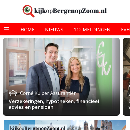
HOME
NIEUWS
112 MELDINGEN
EV
Corné Kuiper Assurantiën
Verzekeringen, hypotheken, financieel
advies en pensioen