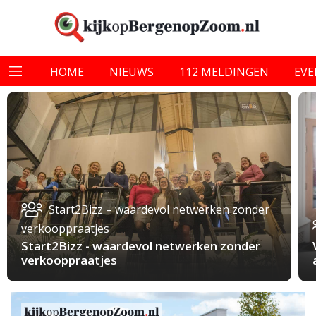
HOME
NIEUWS
112 MELDINGEN
EV
Start2Bizz – waardevol netwerken zonder
verkooppraatjes
Start2Bizz - waardevol netwerken zonder
verkooppraatjes