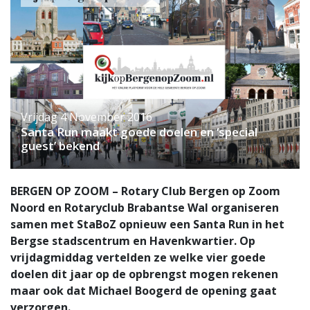
Vrijdag 4 November 2016
Santa Run maakt goede doelen en ‘special
guest’ bekend
BERGEN OP ZOOM – Rotary Club Bergen op Zoom
Noord en Rotaryclub Brabantse Wal organiseren
samen met StaBoZ opnieuw een Santa Run in het
Bergse stadscentrum en Havenkwartier. Op
vrijdagmiddag vertelden ze welke vier goede
doelen dit jaar op de opbrengst mogen rekenen
maar ook dat Michael Boogerd de opening gaat
verzorgen.