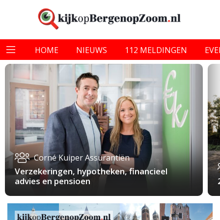
HOME
NIEUWS
112 MELDINGEN
EV
Corné Kuiper Assurantiën
Verzekeringen, hypotheken, financieel
advies en pensioen