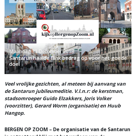
Maandag 31 December 2018
Santarun haalde flink bedrag op voor het goede
doel
Veel vrolijke gezichten, al meteen bij aanvang van
de Santarun jubileumeditie. V.l.n.r: de kerstman,
stadsomroeper Guido Elzakkers, Joris Volker
(voorzitter), Gerard Worm (organisatie) en Huub
Hangop.
BERGEN OP ZOOM – De organisatie van de Santarun