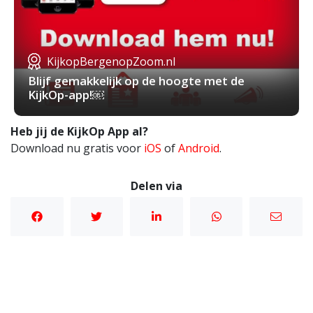
KijkopBergenopZoom.nl
Blijf gemakkelijk op de hoogte met de
KijkOp-app!￼
Heb jij de KijkOp App al?
Download nu gratis voor
iOS
of
Android
.
Delen via