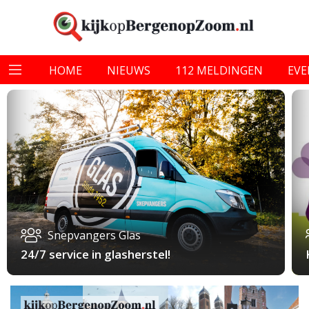
HOME
NIEUWS
112 MELDINGEN
EV
Snepvangers Glas
24/7 service in glasherstel!