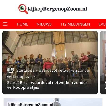
HOME
NIEUWS
112 MELDINGEN
EV
Start2Bizz – waardevol netwerken zonder
verkooppraatjes
Start2Bizz - waardevol netwerken zonder
verkooppraatjes