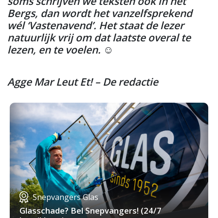
soms schrijven we teksten ook in het
Bergs, dan wordt het vanzelfsprekend
wél ‘Vastenavend’. Het staat de lezer
natuurlijk vrij om dat laatste overal te
lezen, en te voelen.
☺
Agge Mar Leut Et! – De redactie
Snepvangers Glas
Glasschade? Bel Snepvangers! (24/7