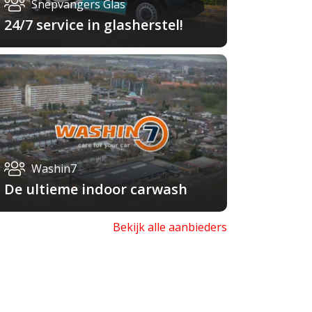
Snepvangers Glas
24/7 service in glasherstel!
Washin7
De ultieme indoor carwash
Bekijk alle aanbieders