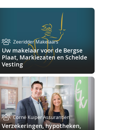
Zeeridder Makelaars
Uw makelaar voor de Bergse
Plaat, Markiezaten en Schelde
Vesting
Corné Kuiper Assurantiën
Verzekeringen, hypotheken,