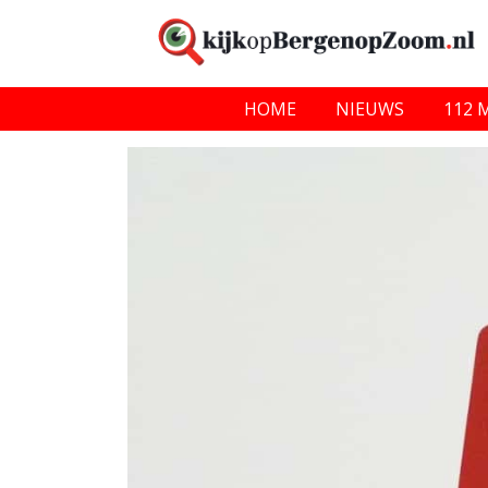
HOME
NIEUWS
112 