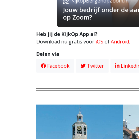
KijkopBergenopZoom.nl
Jouw bedrijf onder de a
op Zoom?
Heb jij de KijkOp App al?
Download nu gratis voor
iOS
of
Android
.
Delen via
Facebook
Twitter
Linkedi