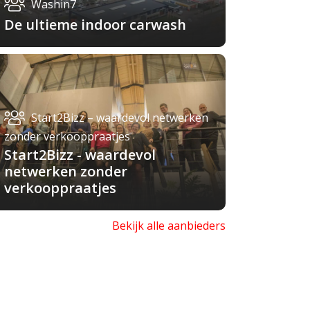
Washin7
De ultieme indoor carwash
Start2Bizz – waardevol netwerken
zonder verkooppraatjes
Start2Bizz - waardevol
netwerken zonder
verkooppraatjes
Bekijk alle aanbieders