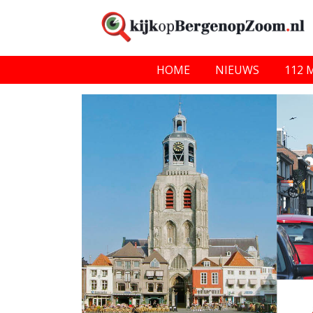
HOME
NIEUWS
112 