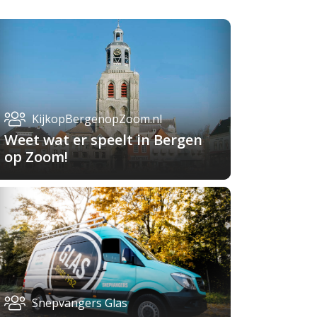
KijkopBergenopZoom.nl
Weet wat er speelt in Bergen
op Zoom!
Snepvangers Glas