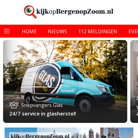
HOME
NIEUWS
112 MELDINGEN
EV
Snepvangers Glas
24/7 service in glasherstel!