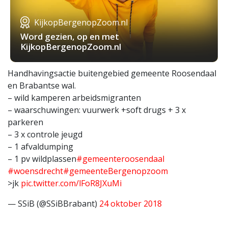
KijkopBergenopZoom.nl
Word gezien, op en met
KijkopBergenopZoom.nl
Handhavingsactie buitengebied gemeente Roosendaal
en Brabantse wal.
– wild kamperen arbeidsmigranten
– waarschuwingen: vuurwerk +soft drugs + 3 x
parkeren
– 3 x controle jeugd
– 1 afvaldumping
– 1 pv wildplassen
#gemeenteroosendaal
#woensdrecht
#gemeenteBergenopzoom
>jk
pic.twitter.com/lFoR8JXuMi
— SSiB (@SSiBBrabant)
24 oktober 2018