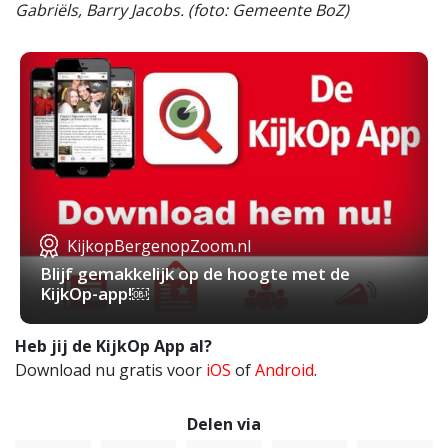
Gabriëls, Barry Jacobs. (foto: Gemeente BoZ)
KijkopBergenopZoom.nl
Blijf gemakkelijk op de hoogte met de
KijkOp-app!￼
Heb jij de KijkOp App al?
Download nu gratis voor
iOS
of
Android
.
Delen via