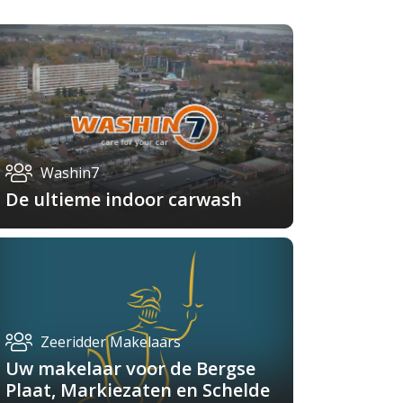
Washin7
De ultieme indoor carwash
Zeeridder Makelaars
Uw makelaar voor de Bergse
Plaat, Markiezaten en Schelde