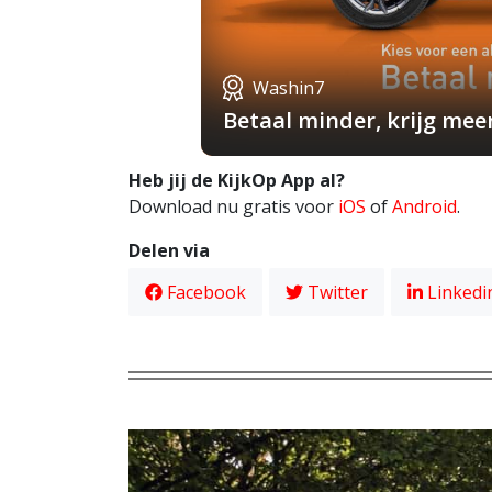
Washin7
Betaal minder, krijg mee
Heb jij de KijkOp App al?
Download nu gratis voor
iOS
of
Android
.
Delen via
Facebook
Twitter
Linkedi