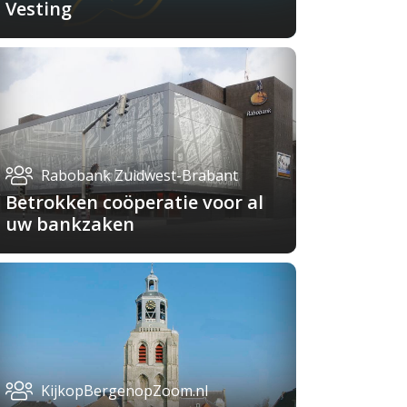
Vesting
Rabobank Zuidwest-Brabant
Betrokken coöperatie voor al
uw bankzaken
KijkopBergenopZoom.nl